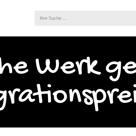
che Werk g
grationspre