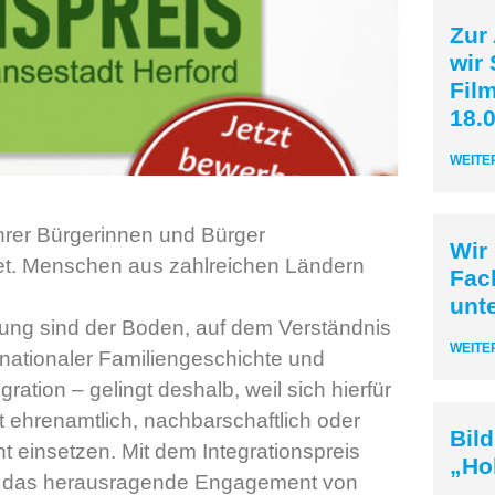
Zur
wir 
Fil
18.0
WEITE
t ihrer Bürgerinnen und Bürger
Wir
net. Menschen aus zahlreichen Ländern
Fac
unt
ung sind der Boden, auf dem Verständnis
WEITE
nationaler Familiengeschichte und
ion – gelingt deshalb, weil sich hierfür
 ehrenamtlich, nachbarschaftlich oder
Bil
 einsetzen. Mit dem Integrationspreis
„Ho
adt das herausragende Engagement von