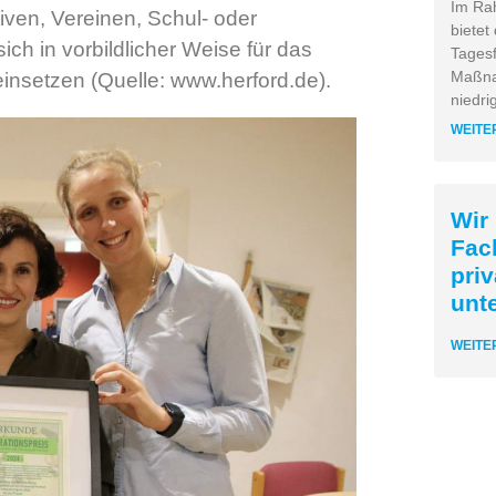
Im Ra
iven, Vereinen, Schul- oder
bietet
ich in vorbildlicher Weise für das
Tagesf
Maßna
einsetzen (Quelle: www.herford.de).
niedri
WEITE
Wir
Fac
pri
unt
WEITE