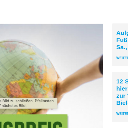
Aufg
Fuß
Sa.,
WEITE
12 S
hier
zur 
Biel
WEITE