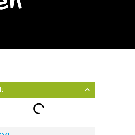
en
lt
takt