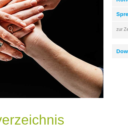
Spre
zur Z
Dow
verzeichnis