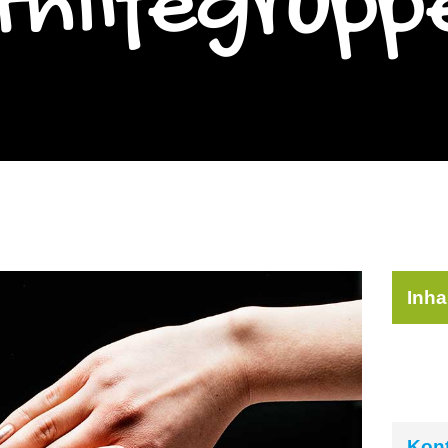
thilfegrupp
Inha
Kon