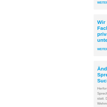
WEITE
Wir
Fac
pri
unt
WEITE
Änd
Spr
Suc
Herfor
Sprec
statt.
Wehms