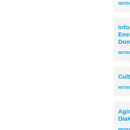
WEITE
Inf
Ene
Don
WEITE
Cul
WEITE
Agi
Dia
WEITE