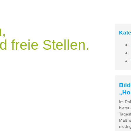
,
Kate
 freie Stellen.
Bil
„Ho
Im Ra
bietet
Tagesf
Maßna
niedri