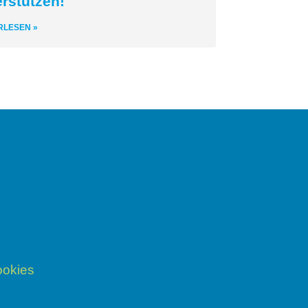
erstützen!
RLESEN »
okies