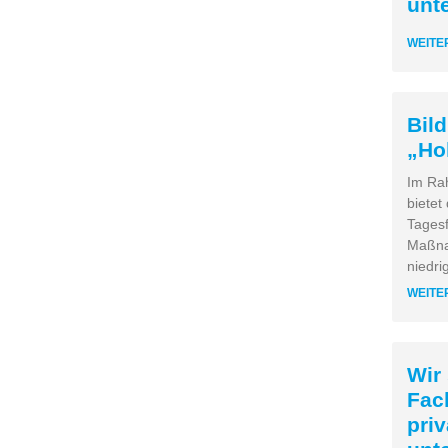
unt
WEITE
Bil
„Ho
Im Ra
bietet
Tagesf
Maßna
niedri
WEITE
Wir
Fac
pri