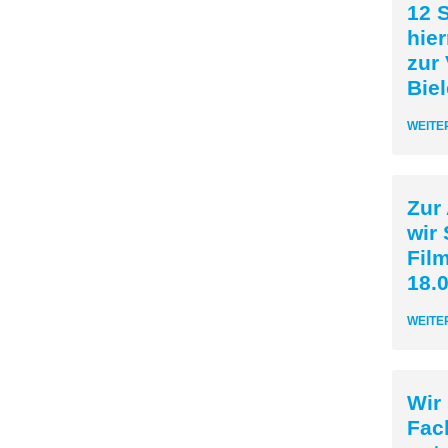
12 S
hier
zur 
Biel
WEITE
Zur
wir 
Fil
18.0
WEITE
Wir
Fac